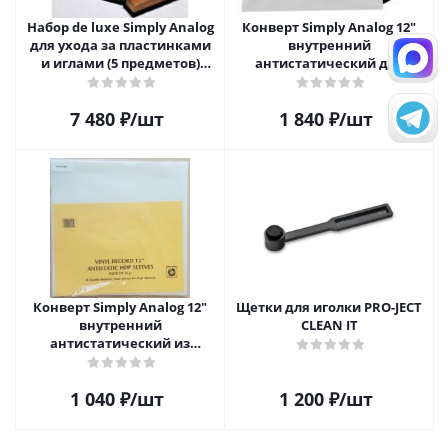
Набор de luxe Simply Analog
Конверт Simply Analog 12"
для ухода за пластинками
внутренний
и иглами (5 предметов)
антистатический для
SAVC005
пластинок (25шт)
7 480
₽
/шт
1 840
₽
/шт
Конверт Simply Analog 12"
Щетки для иголки PRO-JECT
внутренний
CLEAN IT
антистатический из
полиэтилена для пластинок
(25шт)
1 040
₽
/шт
1 200
₽
/шт