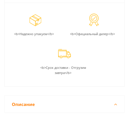
<b>Надежно упакуем</b>
<b>Официальный дилер</b>
<b>Срок доставки - Отгрузим
завтра</b>
Описание