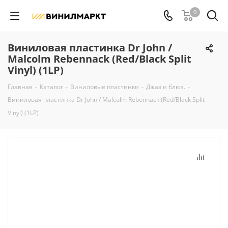
0
Виниловая пластинка Dr John /
Malcolm Rebennack (Red/Black Split
Vinyl) (1LP)
Главная
-
Каталог
-
Виниловые пластинки
-
Джаз и блюз.
-
Виниловая пластинка Dr John / Malcolm Rebennack (Red/Black Split
Vinyl) (1LP)