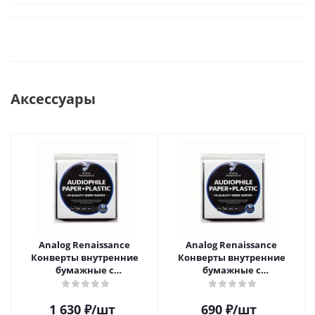
Аксессуары
Analog Renaissance
Analog Renaissance
Конверты внутренние
Конверты внутренние
бумажные с
бумажные с
антистатическим пакетом
антистатическим пакетом
для грампластинок 12"
для грампластинок 12"
1 630
₽
/шт
690
₽
/шт
Audiophile Paper+Plastic (25
Audiophile Paper+Plastic (10