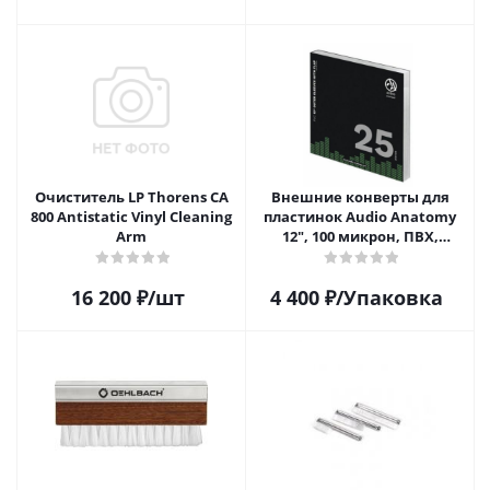
шт)
шт)
Очиститель LP Thorens CA
Внешние конверты для
800 Antistatic Vinyl Cleaning
пластинок Audio Anatomy
Arm
12", 100 микрон, ПВХ,
GATEFOLD (25 шт)
16 200
₽
/шт
4 400
₽
/Упаковка