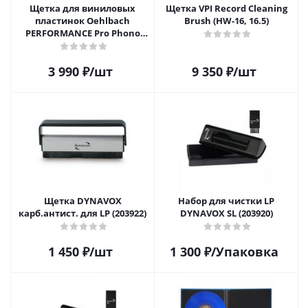
Щетка для виниловых
Щетка VPI Record Cleaning
пластинок Oehlbach
Brush (HW-16, 16.5)
PERFORMANCE Pro Phono
Brush, Record Brush,
D1C2614
3 990
₽
/шт
9 350
₽
/шт
Щетка DYNAVOX
Набор для чистки LP
карб.антист. для LP (203922)
DYNAVOX SL (203920)
1 450
₽
/шт
1 300
₽
/Упаковка