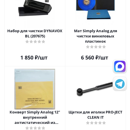
Набор для чистки DYNAVOX
Мат Simply Analog для
BL (207675)
чистки виниловых
пластинок
1 850
₽
/шт
6 560
₽
/шт
Конверт Simply Analog 12"
Щетки для иголки PRO-JECT
внутренний
CLEAN IT
антистатический из
полиэтилена для пластинок