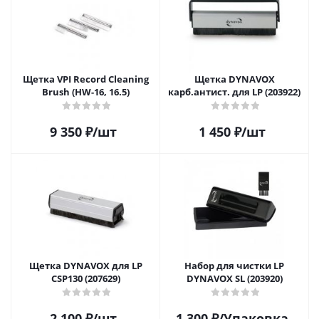
Щетка VPI Record Cleaning
Щетка DYNAVOX
Brush (HW-16, 16.5)
карб.антист. для LP (203922)
9 350
₽
/шт
1 450
₽
/шт
Щетка DYNAVOX для LP
Набор для чистки LP
CSP130 (207629)
DYNAVOX SL (203920)
2 100
₽
/шт
1 300
₽
/Упаковка