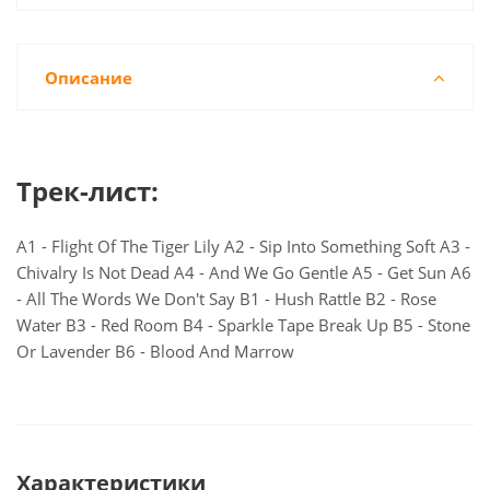
Описание
Трек-лист:
A1 - Flight Of The Tiger Lily A2 - Sip Into Something Soft A3 -
Chivalry Is Not Dead A4 - And We Go Gentle A5 - Get Sun A6
- All The Words We Don't Say B1 - Hush Rattle B2 - Rose
Water B3 - Red Room B4 - Sparkle Tape Break Up B5 - Stone
Or Lavender B6 - Blood And Marrow
Характеристики