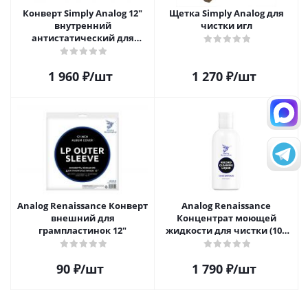
Конверт Simply Analog 12"
Щетка Simply Analog для
внутренний
чистки игл
антистатический для
пластинок (25 шт)
1 960
₽
/шт
1 270
₽
/шт
Analog Renaissance Конверт
Analog Renaissance
внешний для
Концентрат моющей
грампластинок 12"
жидкости для чистки (100
мл)
90
₽
/шт
1 790
₽
/шт