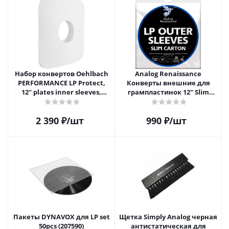
Набор конвертов Oehlbach
Analog Renaissance
PERFORMANCE LP Protect,
Конверты внешние для
12" plates inner sleeves,
грампластинок 12" Slim
D1C2611
Carton (25 шт)
2 390
₽
/шт
990
₽
/шт
Пакеты DYNAVOX для LP set
Щетка Simply Analog черная
50pcs (207590)
антистатическая для