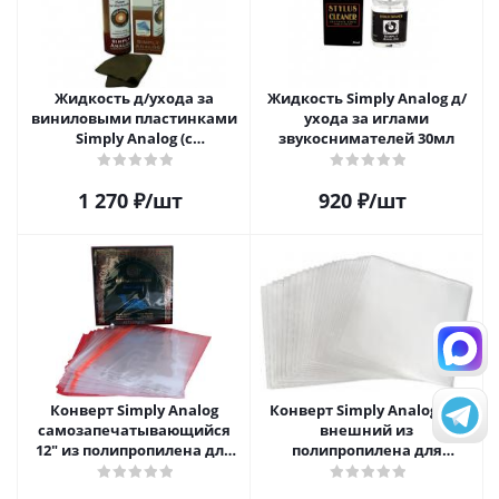
Жидкость д/ухода за
Жидкость Simply Analog д/
виниловыми пластинками
ухода за иглами
Simply Analog (с
звукоснимателей 30мл
распылителем, 200 мл) и
салфетка
1 270
₽
/шт
920
₽
/шт
Конверт Simply Analog
Конверт Simply Analog 12"
самозапечатывающийся
внешний из
12" из полипропилена для
полипропилена для
пластинок
пластинок (25шт)