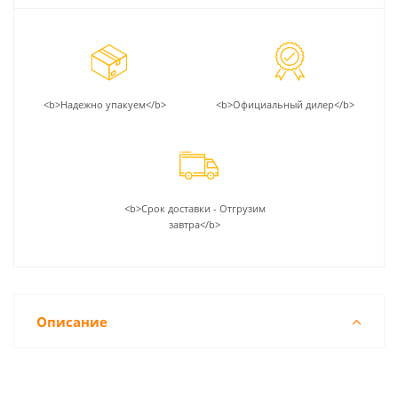
<b>Надежно упакуем</b>
<b>Официальный дилер</b>
<b>Срок доставки - Отгрузим
завтра</b>
Описание