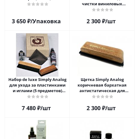
чистки виниловых
пластинок
3 650
₽
/Упаковка
2 300
₽
/шт
Набор de luxe Simply Analog
Щетка Simply Analog
для ухода за пластинками
коричневая бархатная
и иглами (5 предметов)
антистатическая для
SAVC005
чистки виниловых
пластинок
7 480
₽
/шт
2 300
₽
/шт