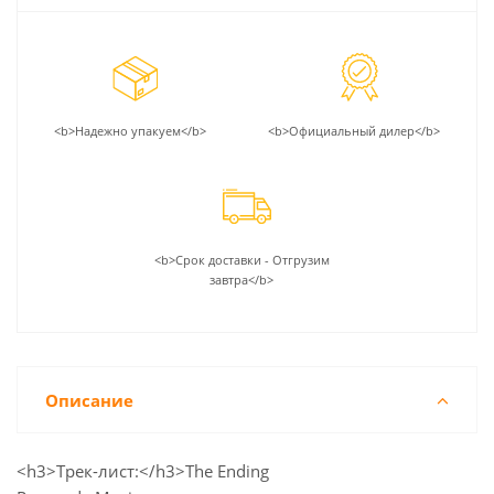
<b>Надежно упакуем</b>
<b>Официальный дилер</b>
<b>Срок доставки - Отгрузим
завтра</b>
Описание
<h3>Трек-лист:</h3>The Ending