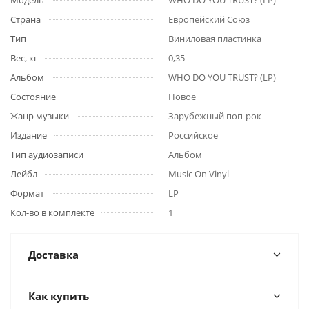
Модель
WHO DO YOU TRUST? (LP)
Страна
Европейский Союз
Тип
Виниловая пластинка
Вес, кг
0,35
Альбом
WHO DO YOU TRUST? (LP)
Состояние
Новое
Жанр музыки
Зарубежный поп-рок
Издание
Российское
Тип аудиозаписи
Альбом
Лейбл
Music On Vinyl
Формат
LP
Кол-во в комплекте
1
Доставка
Как купить