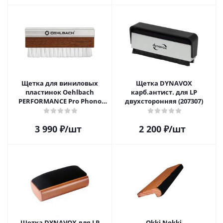
Щетка для виниловых
Щетка DYNAVOX
пластинок Oehlbach
карб.антист. для LP
PERFORMANCE Pro Phono
двухсторонняя (207307)
Brush, Record Brush,
D1C2614
3 990
₽
/шт
2 200
₽
/шт
Щетка DYNAVOX для LP
Okki Nokki