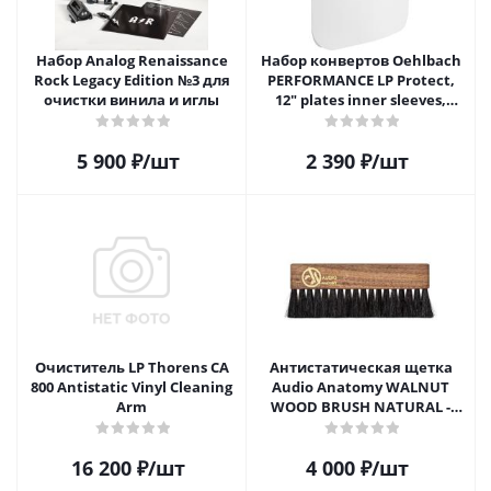
Набор Analog Renaissance
Набор конвертов Oehlbach
Rock Legacy Edition №3 для
PERFORMANCE LP Protect,
очистки винила и иглы
12" plates inner sleeves,
D1C2611
5 900
₽
/шт
2 390
₽
/шт
Очиститель LP Thorens CA
Антистатическая щетка
800 Antistatic Vinyl Cleaning
Audio Anatomy WALNUT
Arm
WOOD BRUSH NATURAL -
DELUXE
16 200
₽
/шт
4 000
₽
/шт