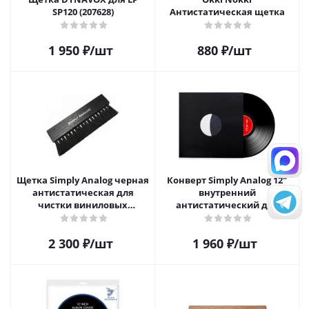
SP120 (207628)
Антистатическая щетка
1 950
₽
/шт
880
₽
/шт
Щетка Simply Analog черная
Конверт Simply Analog 12"
антистатическая для
внутренний
чистки виниловых
антистатический для
пластинок
пластинок (25 шт)
2 300
₽
/шт
1 960
₽
/шт