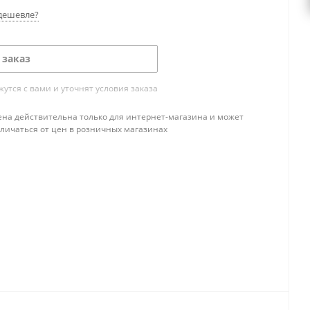
дешевле?
 заказ
тся с вами и уточнят условия заказа
ена действительна только для интернет-магазина и может
тличаться от цен в розничных магазинах