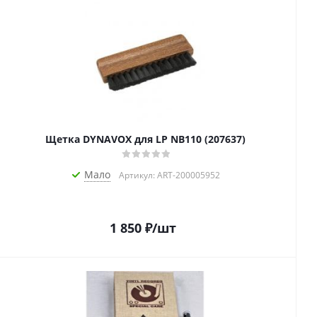
Щетка DYNAVOX для LP NB110 (207637)
Мало
Артикул: ART-200005952
1 850
₽
/шт