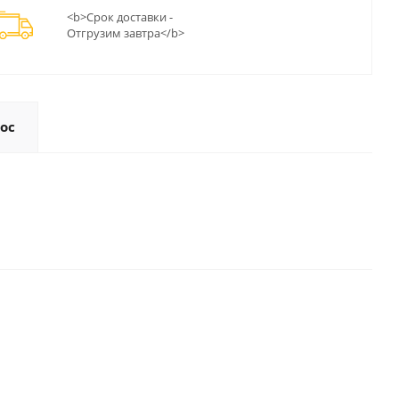
<b>Срок доставки -
Отгрузим завтра</b>
ос