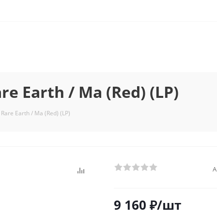
 Earth / Ma (Red) (LP)
re Earth / Ma (Red) (LP)
А
9 160
₽
/шт