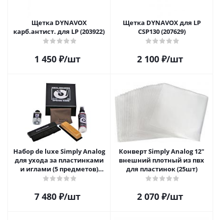
Щетка DYNAVOX
Щетка DYNAVOX для LP
карб.антист. для LP (203922)
CSP130 (207629)
1 450
₽
/шт
2 100
₽
/шт
Набор de luxe Simply Analog
Конверт Simply Analog 12"
для ухода за пластинками
внешний плотный из пвх
и иглами (5 предметов)
для пластинок (25шт)
SAVC003
7 480
₽
/шт
2 070
₽
/шт