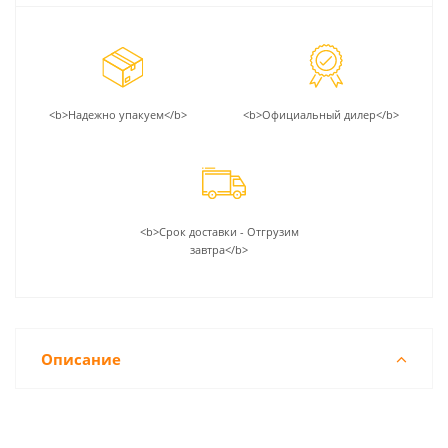
<b>Надежно упакуем</b>
<b>Официальный дилер</b>
<b>Срок доставки - Отгрузим
завтра</b>
Описание