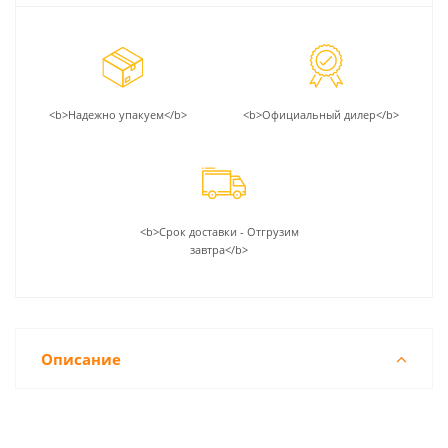
<b>Надежно упакуем</b>
<b>Официальный дилер</b>
<b>Срок доставки - Отгрузим
завтра</b>
Описание