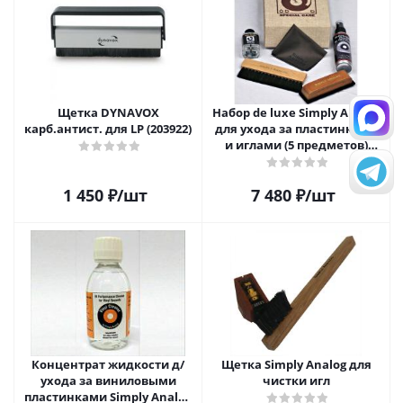
Щетка DYNAVOX
Набор de luxe Simply Analog
карб.антист. для LP (203922)
для ухода за пластинками
и иглами (5 предметов)
SAVC005
1 450
₽
/шт
7 480
₽
/шт
Концентрат жидкости д/
Щетка Simply Analog для
ухода за виниловыми
чистки игл
пластинками Simply Analog