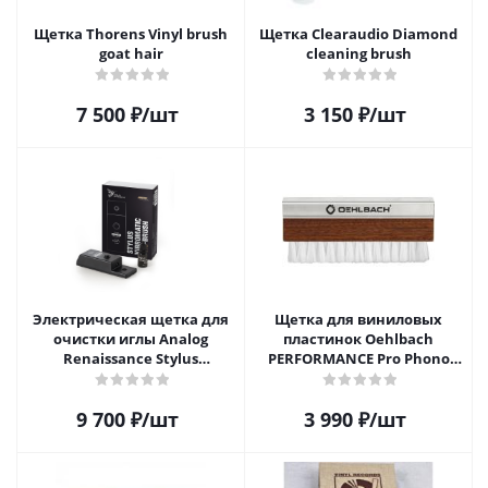
Щетка Thorens Vinyl brush
Щетка Clearaudio Diamond
goat hair
cleaning brush
7 500
₽
/шт
3 150
₽
/шт
Электрическая щетка для
Щетка для виниловых
очистки иглы Analog
пластинок Oehlbach
Renaissance Stylus
PERFORMANCE Pro Phono
Vibromatic Pro-Brush
Brush, Record Brush,
D1C2614
9 700
₽
/шт
3 990
₽
/шт