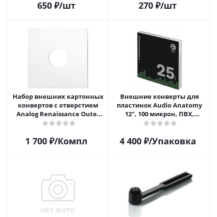
650
₽
/шт
270
₽
/шт
Набор внешних картонных
Внешние конверты для
конвертов с отверстием
пластинок Audio Anatomy
Analog Renaissance Оuter
12", 100 микрон, ПВХ,
Carton Jacket, 10шт, AR-
GATEFOLD (25 шт)
62010
1 700
₽
/Компл
4 400
₽
/Упаковка