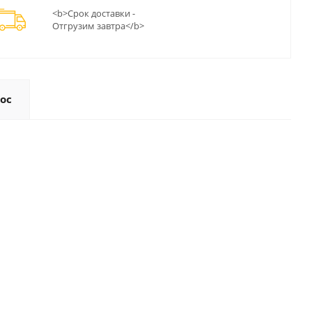
<b>Срок доставки -
Отгрузим завтра</b>
ос