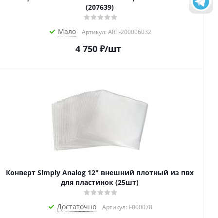
(207639)
Мало
Артикул: ART-200006032
4 750
₽
/шт
Конверт Simply Analog 12" внешний плотный из пвх
для пластинок (25шт)
Достаточно
Артикул: I-000078