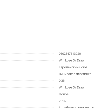
0602547813220
Win Lose Or Draw
Европейский Союз
Виниловая пластинка
0,35
Win Lose Or Draw
Новое
2016
Зарубежная поп-музыка