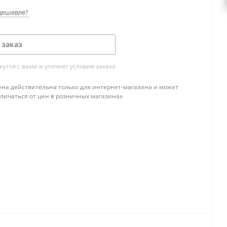
дешевле?
 заказ
тся с вами и уточнят условия заказа
ена действительна только для интернет-магазина и может
тличаться от цен в розничных магазинах