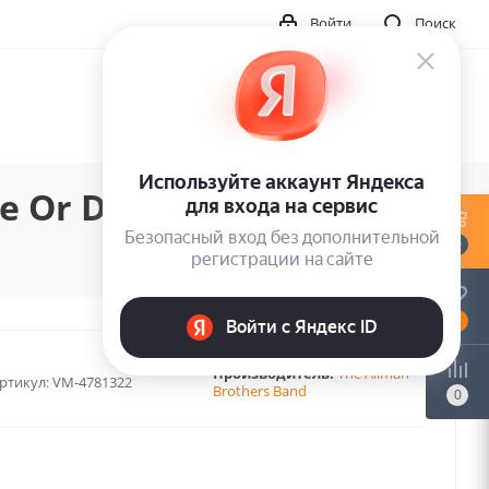
Войти
Поиск
e Or Draw (LP)
0
0
Производитель:
The Allman
ртикул:
VM-4781322
Brothers Band
0