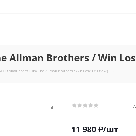
Allman Brothers / Win Los
иниловая пластинка The Allman Brothers / Win Lose Or Draw (LP)
А
11 980
₽
/шт