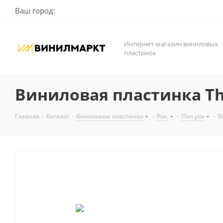
Ваш город:
Интернет-магазин виниловых
пластинок
Виниловая пластинка The 
Главная
-
Каталог
-
Виниловые пластинки
-
Рок.
-
Поп рок
-
В