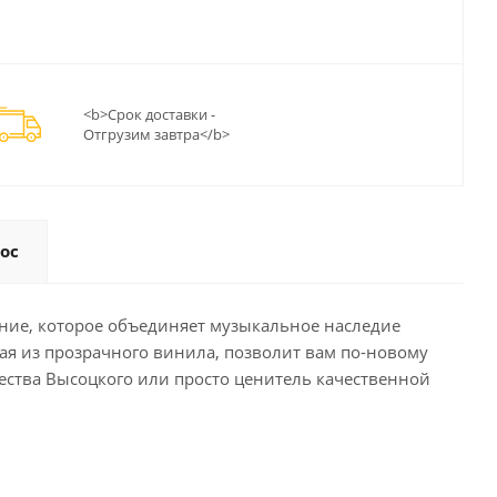
<b>Срок доставки -
Отгрузим завтра</b>
ос
дание, которое объединяет музыкальное наследие
ая из прозрачного винила, позволит вам по-новому
ества Высоцкого или просто ценитель качественной