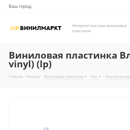
Ваш город:
Интернет-магазин виниловых
пластинок
Виниловая пластинка Вл
vinyl) (lp)
Главная
-
Каталог
-
Виниловые пластинки
-
Рок.
-
Альтернатив