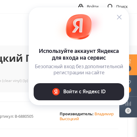
Войти
Поиск
ий Гаранян (clear
0
ear vinyl) (lp)
0
0
Производитель:
Владимир
ртикул:
B-6880505
Высоцкий