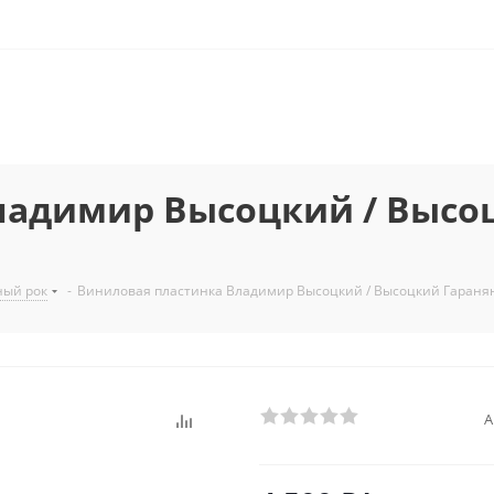
адимир Высоцкий / Высоцк
ный рок
-
Виниловая пластинка Владимир Высоцкий / Высоцкий Гаранян (cl
А