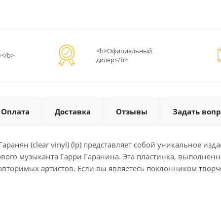
<b>Официальный
</b>
дилер</b>
Оплата
Доставка
Отзывы
Задать вопр
анян (clear vinyl) (lp) представляет собой уникальное из
вого музыканта Гарри Гаранина. Эта пластинка, выполненн
повторимых артистов. Если вы являетесь поклонником творч