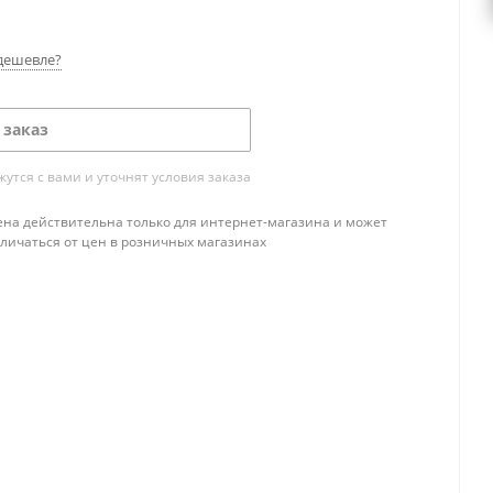
дешевле?
 заказ
тся с вами и уточнят условия заказа
ена действительна только для интернет-магазина и может
тличаться от цен в розничных магазинах