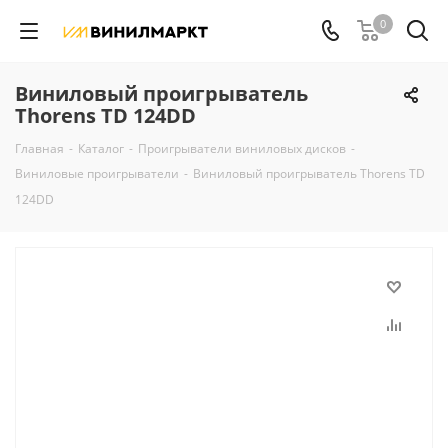
0
Виниловый проигрыватель
Thorens TD 124DD
Главная
-
Каталог
-
Проигрыватели виниловых дисков
-
Виниловые проигрыватели
-
Виниловый проигрыватель Thorens TD
124DD