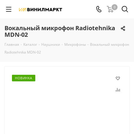
0
Вокальный микрофон Radiotehnika
MDN-02
Главная
-
Каталог
-
Наушники
-
Микрофоны
-
Вокальный микрофон
Radiotehnika MDN-02
НОВИНКА