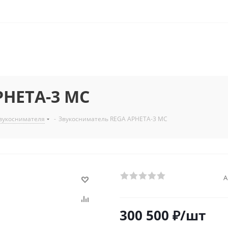
PHETA-3 МС
звукоснимателя
-
Звукосниматель REGA APHETA-3 МС
А
300 500
₽
/шт