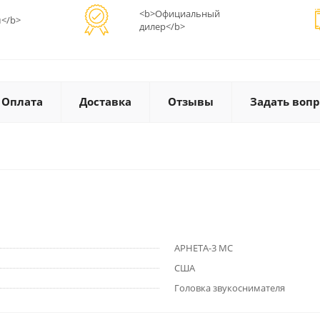
<b>Официальный
</b>
дилер</b>
Оплата
Доставка
Отзывы
Задать вопр
APHETA-3 МС
США
Головка звукоснимателя