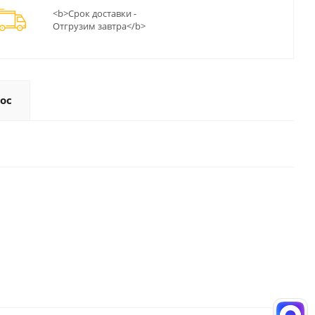
<b>Срок доставки -
Отгрузим завтра</b>
ос