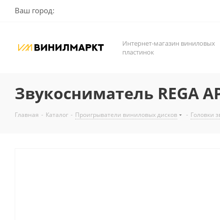
Ваш город:
Интернет-магазин виниловых
пластинок
Звукосниматель REGA A
Главная
-
Каталог
-
Проигрыватели виниловых дисков
-
Головки 