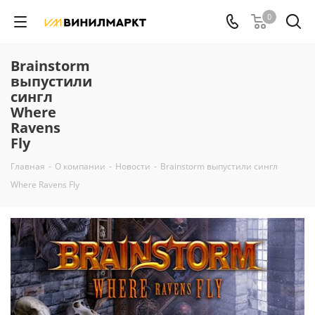
0
Brainstorm
выпустили
сингл
Where
Ravens
Fly
Главная
-
О компании
-
Новости
-
Brainstorm выпустили сингл
Where Ravens Fly