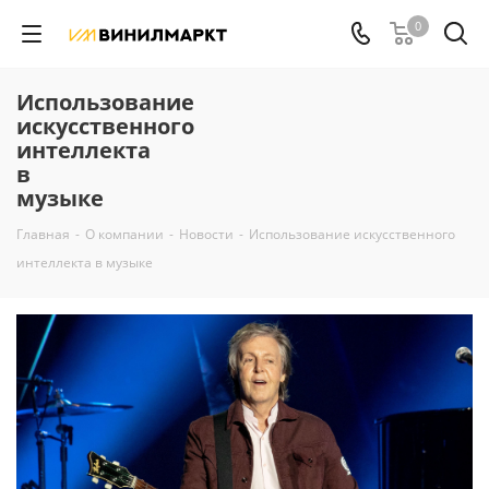
0
Использование
искусственного
интеллекта
в
музыке
Главная
-
О компании
-
Новости
-
Использование искусственного
интеллекта в музыке