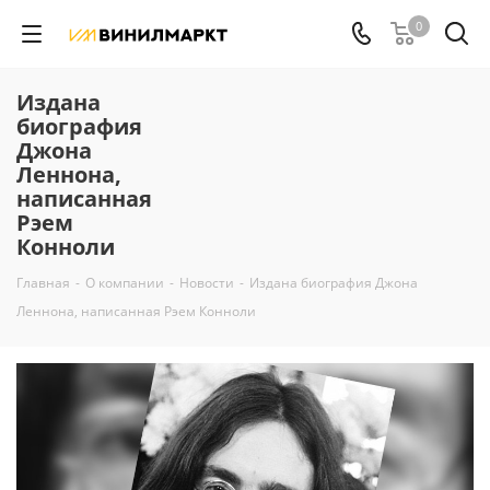
0
Издана
биография
Джона
Леннона,
написанная
Рэем
Конноли
Главная
-
О компании
-
Новости
-
Издана биография Джона
Леннона, написанная Рэем Конноли