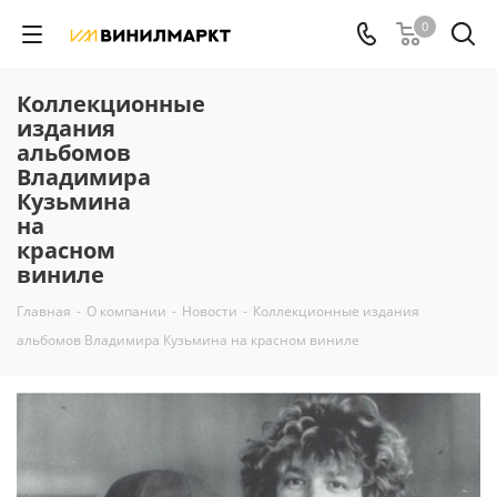
0
Коллекционные
издания
альбомов
Владимира
Кузьмина
на
красном
виниле
Главная
-
О компании
-
Новости
-
Коллекционные издания
альбомов Владимира Кузьмина на красном виниле