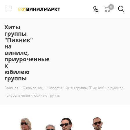
0
Хиты
группы
"Пикник"
на
виниле,
приуроченные
к
юбилею
группы
Главная
-
О компании
-
Новости
-
Хиты группы "Пикник" на виниле,
приуроченные к юбилею группы