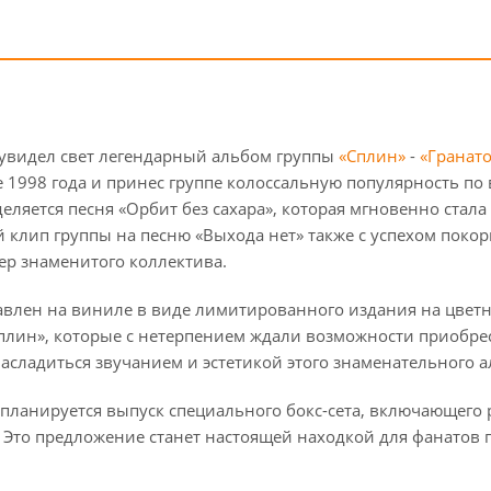
да увидел свет легендарный альбом группы
«Сплин»
-
«Гранат
1998 года и принес группе колоссальную популярность по в
деляется песня «Орбит без сахара», которая мгновенно стал
клип группы на песню «Выхода нет» также с успехом покори
ер знаменитого коллектива.
авлен на виниле в виде лимитированного издания на цветно
лин», которые с нетерпением ждали возможности приобрес
сладиться звучанием и эстетикой этого знаменательного а
планируется выпуск специального бокс-сета, включающего
 Это предложение станет настоящей находкой для фанатов г