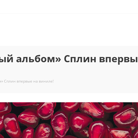
ый альбом» Сплин впервы
» Сплин впервые на виниле!