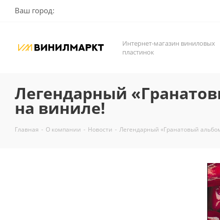
Ваш город:
Интернет-магазин виниловых
пластинок
Легендарный «Гранатов
на виниле!
Главная
-
О компании
-
Новости
-
Легендарный «Гранатовый альбом