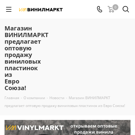
0
Магазин
ВИНИЛМАРКТ
предлагает
оптовую
продажу
виниловых
пластинок
из
Евро
Союза!
Главная
-
О компании
-
Новости
-
Магазин ВИНИЛМАРКТ
предлагает оптовую продажу виниловых пластинок из Евро Союза!