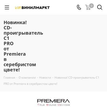
0
Новинка!
CD-
проигрыватель
C1
PRO
от
Premiera
в
серебристом
цвете!
Главная
-
О компании
-
Новости
-
Новинка! CD-проигрыватель C1
PRO от Premiera в серебристом цвете!