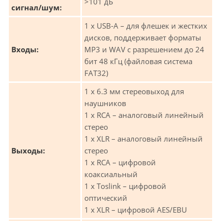
>101 дБ
сигнал/шум:
1 х USB-A – для флешек и жестких
дисков, поддерживает форматы
Входы:
MP3 и WAV с разрешением до 24
бит 48 кГц (файловая система
FAT32)
1 х 6.3 мм стереовыход для
наушников
1 х RCA – аналоговый линейный
стерео
1 х XLR – аналоговый линейный
Выходы:
стерео
1 х RCA – цифровой
коаксиальный
1 х Toslink – цифровой
оптический
1 х XLR – цифровой AES/EBU