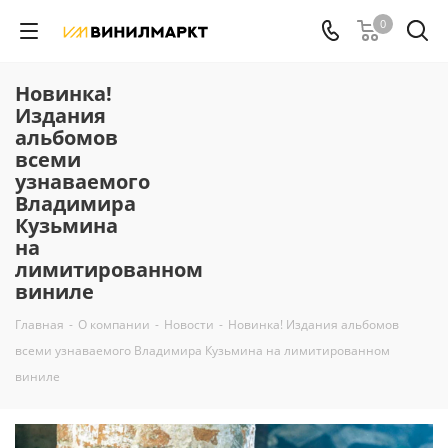
0
Новинка!
Издания
альбомов
всеми
узнаваемого
Владимира
Кузьмина
на
лимитированном
виниле
Главная
-
О компании
-
Новости
-
Новинка! Издания альбомов
всеми узнаваемого Владимира Кузьмина на лимитированном
виниле