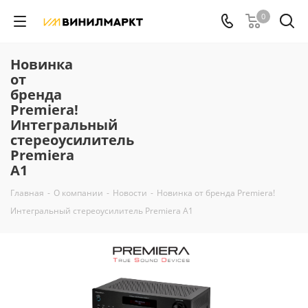
0
Новинка
от
бренда
Premiera!
Интегральный
стереоусилитель
Premiera
A1
Главная
-
О компании
-
Новости
-
Новинка от бренда Premiera!
Интегральный стереоусилитель Premiera A1