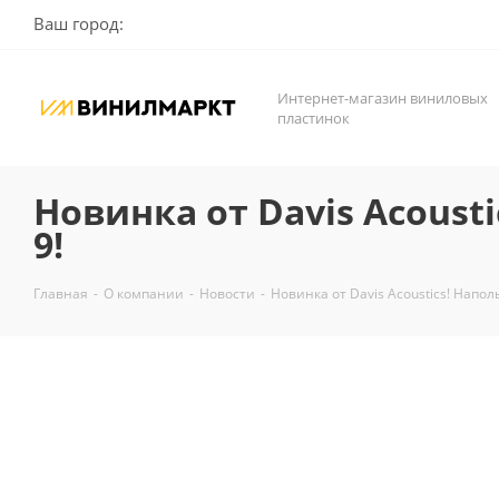
Ваш город:
Интернет-магазин виниловых
пластинок
Новинка от Davis Acousti
9!
Главная
-
О компании
-
Новости
-
Новинка от Davis Acoustics! Напол