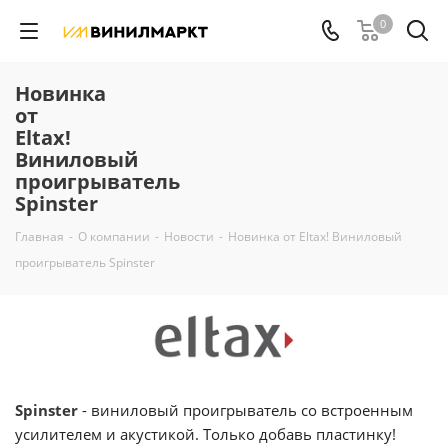
0
Новинка
от
Eltax!
Виниловый
проигрыватель
Spinster
Главная
-
О компании
-
Новости
-
Новинка от Eltax! Виниловый
проигрыватель Spinster
Spinster
- виниловый проигрыватель со встроенным
усилителем и акустикой. Только добавь пластинку!