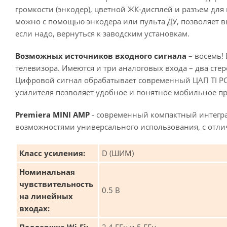
громкости (энкодер), цветной ЖК-дисплей и разъем дл
можно с помощью энкодера или пульта ДУ, позволяет в
если надо, вернуться к заводским установкам.
Возможных источников входного сигнала
– восемь!
телевизора. Имеются и три аналоговых входа – два сте
Цифровой сигнал обрабатывает современный ЦАП TI PC
усилителя позволяет удобное и понятное мобильное пр
Premiera MINI AMP
- современный компактный интегр
возможностями универсального использования, с отлич
Класс усиления:
D (ШИМ)
Номинальная
чувствительность
0.5 В
на линейных
входах: