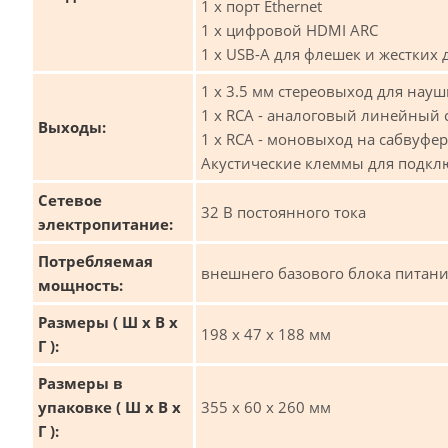
1 х порт Ethernet
1 х цифровой HDMI ARC
1 х USB-A для флешек и жестких 
1 х 3.5 мм стереовыход для нау
1 х RCA - аналоговый линейный 
Выходы:
1 х RCA - моновыход на сабвуфер
Акустические клеммы для подкл
Сетевое
32 В постоянного тока
электропитание:
Потребляемая
внешнего базового блока питани
мощность:
Размеры ( Ш x В x
198 x 47 x 188 мм
Г ):
Размеры в
упаковке ( Ш x В x
355 х 60 х 260 мм
Г ):