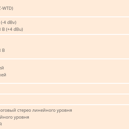
Z-WTD)
(-4 dBv)
 В (+4 dBu)
8 В
ей
жей
налоговый стерео линейного уровня
ейного уровня
й