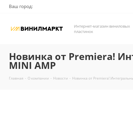
Ваш город:
Интернет-магазин виниловых
пластинок
Новинка от Premiera! И
MINI AMP
Главная
-
О компании
-
Новости
-
Новинка от Premiera! Интегральн