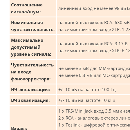
Соотношение
линейный вход не менее 98 дБ (
сигнал/шум:
Номинальная
на линейных входах RCA: 630 мВ 
чувствительность:
на симметричном входе XLR: 1.23
Максимально
на линейных входах RCA: 3.17 В
допустимый
на симметричном входе XLR: 6.1
уровень сигнала:
Чувствительность
не менее 3 мВ для ММ-картридж
на входе
не менее 0.3 мВ для МС-картрид
фонокорректора:
НЧ эквализация:
+/- 10 дБ на частоте 100 Гц
ВЧ эквализация:
+/- 10 дБ на частоте 10 кГц
1 х TRS/Mini Jack вход 3.5 мм а
2 х RCA - аналоговые стерео лин
1 х Toslink - цифровой оптически
Входы: