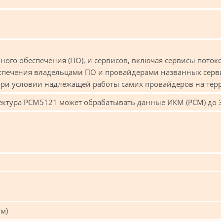
ого обеспечения (ПО), и сервисов, включая сервисы пото
спечения владельцами ПО и провайдерами названных серв
 при условии надлежащей работы самих провайдеров на тер
ектура PCM5121 может обрабатывать данныe ИКМ (PCM) до 32
Ом)