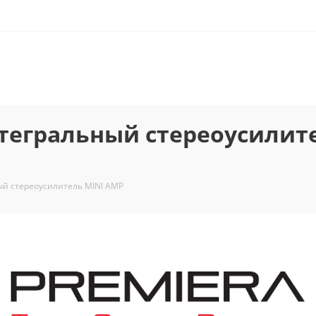
нтегральный стереоусилит
ый стереоусилитель MINI AMP