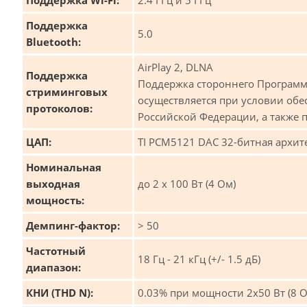
Поддержка Wi-Fi:
2.4 ГГц и 5 ГГц
Поддержка
5.0
Bluetooth:
AirPlay 2, DLNA
Поддержка
Поддержка стороннего Программн
стриминговых
осуществляется при условии обе
протоколов:
Российской Федерации, а также
ЦАП:
TI PCM5121 DAC 32-битная архит
Номинальная
выходная
до 2 x 100 Вт (4 Ом)
мощность:
Демпинг-фактор:
> 50
Частотный
18 Гц - 21 кГц (+/- 1.5 дБ)
диапазон:
КНИ (THD N):
0.03% при мощности 2х50 Вт (8 