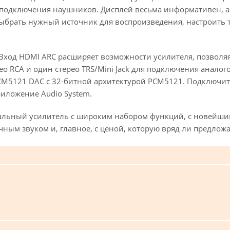
я подключения наушников. Дисплей весьма информативен, а
ыбрать нужный источник для воспроизведения, настроить т
 Вход HDMI ARC расширяет возможности усилителя, позволя
рео RCA и один стерео TRS/Mini Jack для подключения анало
M5121 DAC с 32-битной архитектурой PCM5121. Подключитьс
иложение Audio System.
альный усилитель с широким набором функций, с новейши
ным звуком и, главное, с ценой, которую вряд ли предло