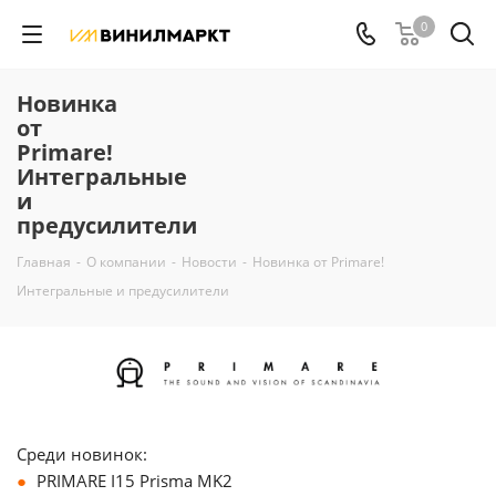
0
Новинка
от
Primare!
Интегральные
и
предусилители
Главная
-
О компании
-
Новости
-
Новинка от Primare!
Интегральные и предусилители
Среди новинок:
PRIMARE I15 Prisma MK2