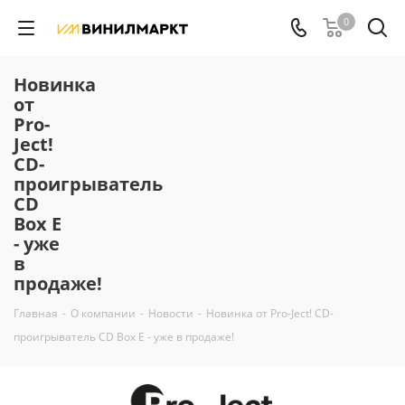
0
Новинка
от
Pro-
Ject!
CD-
проигрыватель
CD
Box E
- уже
в
продаже!
Главная
-
О компании
-
Новости
-
Новинка от Pro-Ject! CD-
проигрыватель CD Box E - уже в продаже!