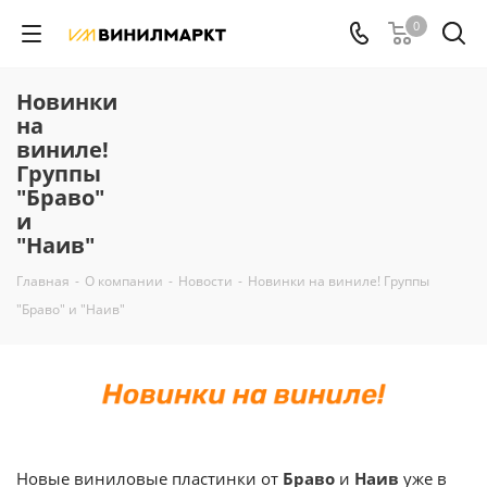
0
Новинки
на
виниле!
Группы
"Браво"
и
"Наив"
Главная
-
О компании
-
Новости
-
Новинки на виниле! Группы
"Браво" и "Наив"
Новые виниловые пластинки от
Браво
и
Наив
уже в