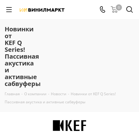
0
Новинки
от
KEF Q
Series!
Пассивная
акустика
и
активные
сабвуферы
Главная
-
О компании
-
Новости
-
Новинки от KEF Q Series!
Пассивная акустика и активные сабвуферы