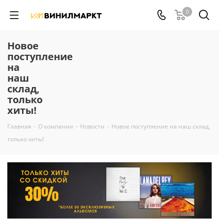
0
Новое
поступление
на
наш
склад,
только
хиты!
Главная
-
О компании
-
Новости
-
Новое поступление на наш склад,
только хиты!