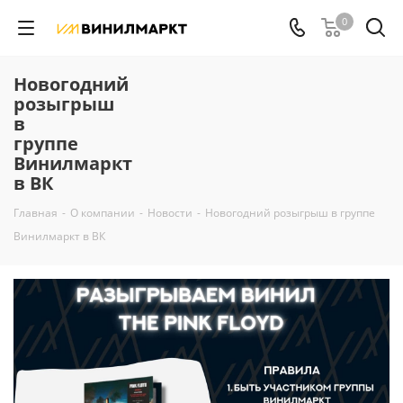
0
Новогодний
розыгрыш
в
группе
Винилмаркт
в ВК
Главная
-
О компании
-
Новости
-
Новогодний розыгрыш в группе
Винилмаркт в ВК