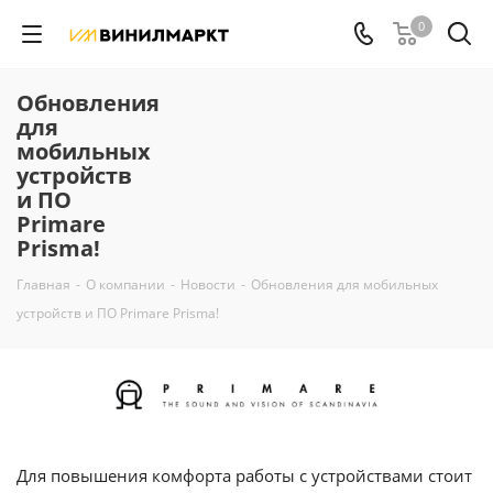
0
Обновления
для
мобильных
устройств
и ПО
Primare
Prisma!
Главная
-
О компании
-
Новости
-
Обновления для мобильных
устройств и ПО Primare Prisma!
Для повышения комфорта работы с устройствами стоит