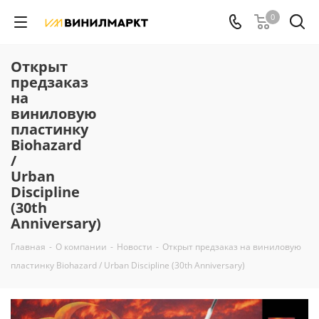
0
Открыт
предзаказ
на
виниловую
пластинку
Biohazard
/
Urban
Discipline
(30th
Anniversary)
Главная
-
О компании
-
Новости
-
Открыт предзаказ на виниловую
пластинку Biohazard / Urban Discipline (30th Anniversary)