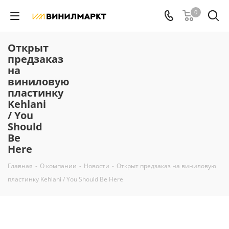
0
Открыт
предзаказ
на
виниловую
пластинку
Kehlani
/ You
Should
Be
Here
Главная
-
О компании
-
Новости
-
Открыт предзаказ на виниловую
пластинку Kehlani / You Should Be Here