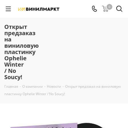
0
Открыт
предзаказ
на
виниловую
пластинку
Ophelie
Winter
/ No
Soucy!
Главная
-
О компании
-
Новости
-
Открыт предзаказ на виниловую
пластинку Ophelie Winter / No Soucy!