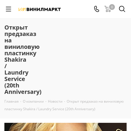
0
Открыт
предзаказ
на
виниловую
пластинку
Shakira
/
Laundry
Service
(20th
Anniversary)
Главная
-
О компании
-
Новости
-
Открыт предзаказ на виниловую
пластинку Shakira / Laundry Service (20th Anniversary)