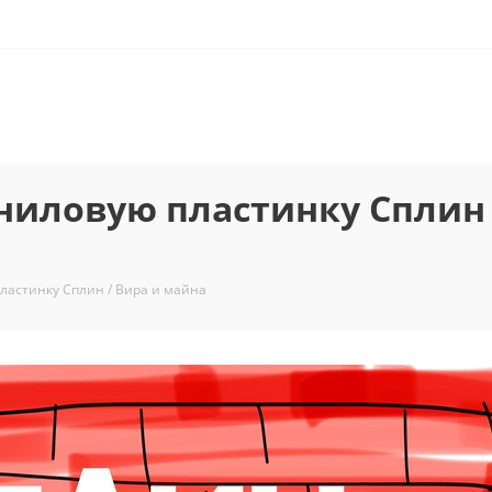
ниловую пластинку Сплин 
ластинку Сплин / Вира и майна