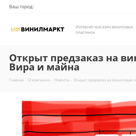
Ваш город:
Интернет-магазин виниловых
пластинок
Открыт предзаказ на ви
Вира и майна
Главная
-
О компании
-
Новости
-
Открыт предзаказ на виниловую п