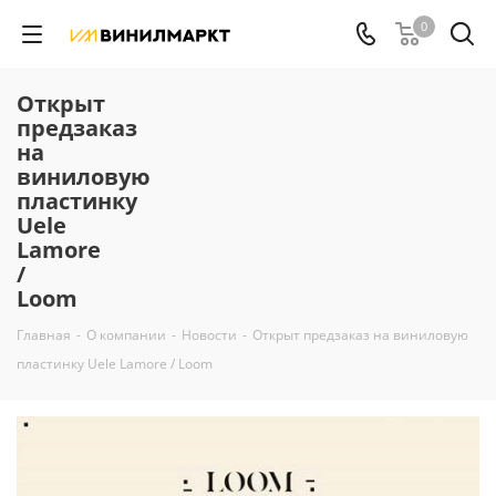
0
Открыт
предзаказ
на
виниловую
пластинку
Uele
Lamore
/
Loom
Главная
-
О компании
-
Новости
-
Открыт предзаказ на виниловую
пластинку Uele Lamore / Loom