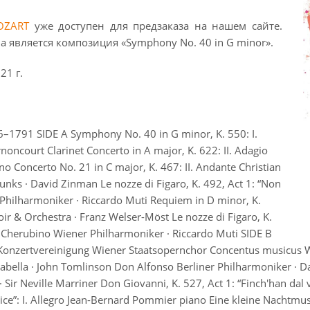
OZART
уже доступен для предзаказа на нашем сайте.
 является композиция «Symphony No. 40 in G minor».
21 г.
1 SIDE A Symphony No. 40 in G minor, K. 550: I.
oncourt Clarinet Concerto in A major, K. 622: II. Adagio
o Concerto No. 21 in C major, K. 467: II. Andante Christian
ks · David Zinman Le nozze di Figaro, K. 492, Act 1: “Non
 Philharmoniker · Riccardo Muti Requiem in D minor, K.
ir & Orchestra · Franz Welser-Möst Le nozze di Figaro, K.
le Cherubino Wiener Philharmoniker · Riccardo Muti SIDE B
Konzertvereinigung Wiener Staatsopernchor Concentus musicus Wie
li Dorabella · John Tomlinson Don Alfonso Berliner Philharmoniker 
 · Sir Neville Marriner Don Giovanni, K. 527, Act 1: “Finch'han d
ice”: I. Allegro Jean-Bernard Pommier piano Eine kleine Nachtmus