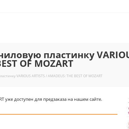
иниловую пластинку VARIO
 BEST OF MOZART
ластинку VARIOUS ARTISTS / AMADEUS: THE BEST OF MOZART
T уже доступен для предзаказа на нашем сайте.