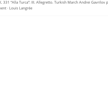
. 331 “Alla Turca”: III. Allegretto. Turkish March Andrei Gavrilov p
ent · Louis Langrée