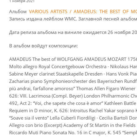
1 ноября 2021
Альбом
VARIOUS ARTISTS / AMADEUS: THE BEST OF M
Запись издана лейблом WMC. Заглавной песней альбома
Дата релиза альбома на виниле ожидается 26 ноября 20
В альбом войдут композиции:
AMADEUS The best of WOLFGANG AMADEUS MOZART 1756–179
Molto allegro Royal Concertgebouw Orchestra · Nikolaus Harn
Sabine Meyer clarinet Staatskapelle Dresden · Hans Vonk Pian
Zacharias piano Symphonieorchester des Bayerischen Rundfun
più andrai, farfallone amoroso” Thomas Allen Figaro Wiener
626: VIII. Lacrimosa (Compl. Beyer) London Philharmonic Cho
492, Act 2: “Voi, che sapete che cosa è amor” Kathleen Batt
Requiem in D minor, K. 626: Introitus Rachel Yakar soprano 
“Soave sia il vento” Lella Cuberli Fiordiligi · Cecilia Barto
Allegro con brio (Excerpt) Academy of St Martin in the Fields
Riccardo Muti Piano Sonata No. 16 in C major, K. 545 “Sempl