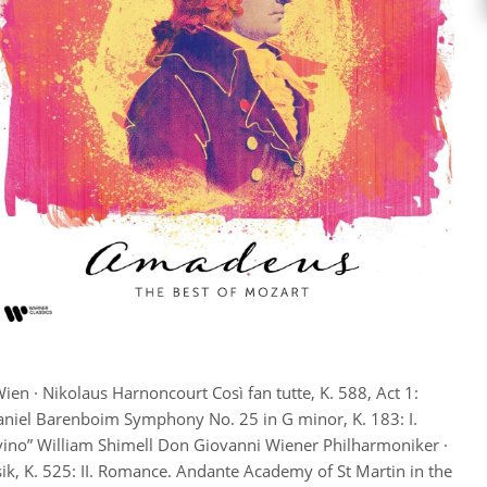
n · Nikolaus Harnoncourt Così fan tutte, K. 588, Act 1:
· Daniel Barenboim Symphony No. 25 in G minor, K. 183: I.
al vino” William Shimell Don Giovanni Wiener Philharmoniker ·
ik, K. 525: II. Romance. Andante Academy of St Martin in the