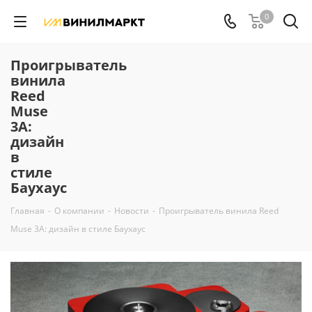
0
Проигрыватель
винила
Reed
Muse
3A:
дизайн
в
стиле
Баухаус
Главная
-
О компании
-
Новости
-
Проигрыватель винила Reed
Muse 3A: дизайн в стиле Баухаус