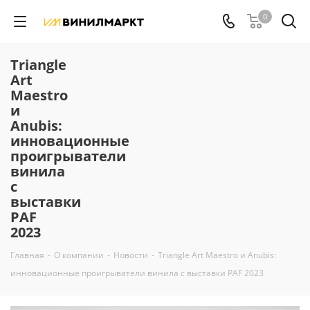
0
Triangle
Art
Maestro
и
Anubis:
инновационные
проигрыватели
винила
с
выставки
PAF
2023
Главная
-
О компании
-
Новости
-
Triangle Art Maestro и Anubis:
инновационные проигрыватели винила с выставки PAF 2023