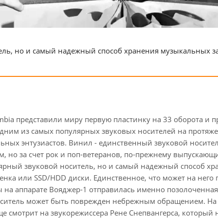
ль, но и самый надежный способ хранения музыкальных запи
mbia представили миру первую пластинку на 33 оборота и п
одним из самых популярных звуковых носителей на протяже
ьных энтузиастов. Винил - единственный звуковой носитель
, но за счет рок и поп-ветеранов, по-прежнему выпускающи
лярный звуковой носитель, но и самый надежный способ хр
ленка или SSD/HDD диски. Единственное, что может на него 
ы на аппарате Вояджер-1 отправилась именно позолоченная 
оситель может быть поврежден небрежным обращением. На о
 смотрит на звукорежиссера Рене Снепвангерса, который н