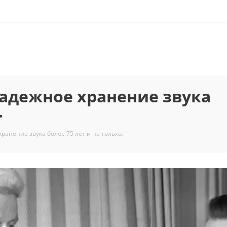
адежное хранение звука
.
анение звука более 75 лет и не только.