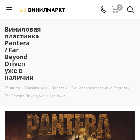
0
Виниловая
пластинка
Pantera
/ Far
Beyond
Driven
уже в
наличии
Главная
-
О компании
-
Новости
-
Виниловая пластинка Pantera /
Far Beyond Driven уже в наличии