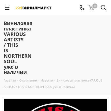
0
Виниловая
пластинка
VARIOUS
ARTISTS
/ THIS
IS
NORTHERN
SOUL
уже в
наличии
Главная
-
О компании
-
Новости
-
Виниловая пластинка VARIOUS
ARTISTS / THIS IS NORTHERN SOUL уже в наличии