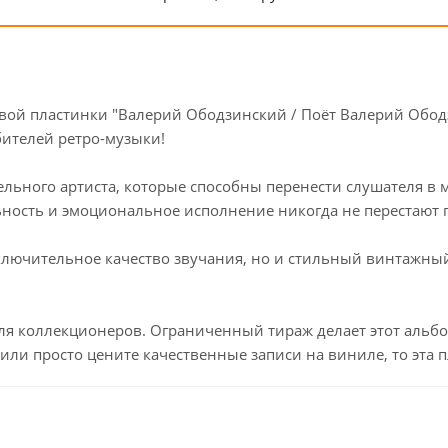
й пластинки "Валерий Ободзинский / Поёт Валерий Ободзин
бителей ретро-музыки!
тельного артиста, которые способны перенести слушателя 
льность и эмоциональное исполнение никогда не перестают 
 исключительное качество звучания, но и стильный винтажн
для коллекционеров. Ограниченный тираж делает этот аль
ли просто цените качественные записи на виниле, то эта 