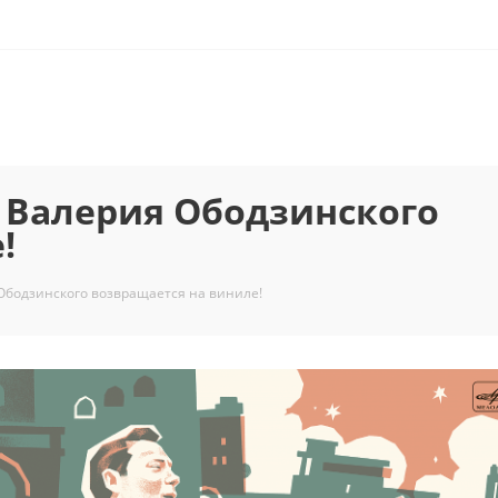
 Валерия Ободзинского
!
Ободзинского возвращается на виниле!