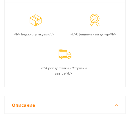
<b>Надежно упакуем</b>
<b>Официальный дилер</b>
<b>Срок доставки - Отгрузим
завтра</b>
Описание