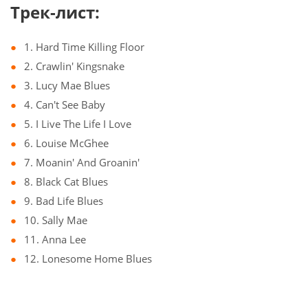
Трек-лист:
1. Hard Time Killing Floor
2. Crawlin' Kingsnake
3. Lucy Mae Blues
4. Can't See Baby
5. I Live The Life I Love
6. Louise McGhee
7. Moanin' And Groanin'
8. Black Cat Blues
9. Bad Life Blues
10. Sally Mae
11. Anna Lee
12. Lonesome Home Blues