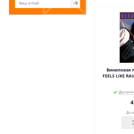
Виниловая п
FEELS LIKE RAI
Достато
4
До к