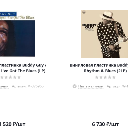
пластинка Buddy Guy /
Виниловая пластинка Buddy
I've Got The Blues (LP)
Rhythm & Blues (2LP)
личии
Артикул: M-376965
Нет в наличии
Артикул: W-
1 520
₽
/шт
6 730
₽
/шт