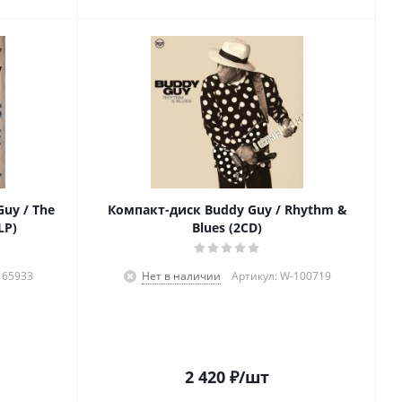
uy / The
Компакт-диск Buddy Guy / Rhythm &
LP)
Blues (2CD)
165933
Нет в наличии
Артикул: W-100719
2 420
₽
/шт