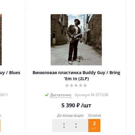
y / Blues
Виниловая пластинка Buddy Guy / Bring
'Em In (2LP)
63611
Достаточно
Артикул: M-371238
5 390
₽
/шт
к
До конца акции
Остаток
2
шт.