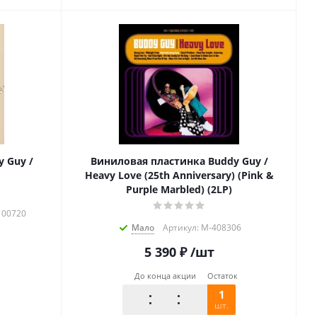
 Guy /
Виниловая пластинка Buddy Guy /
Heavy Love (25th Anniversary) (Pink &
Purple Marbled) (2LP)
100720
Мало
Артикул: M-408306
5 390
₽
/шт
До конца акции
Остаток
1
шт.