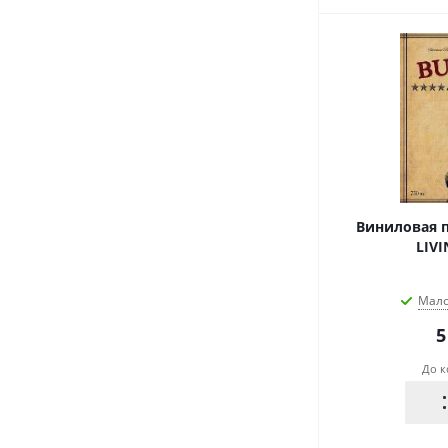
Виниловая п
LIVI
Мал
5
До к