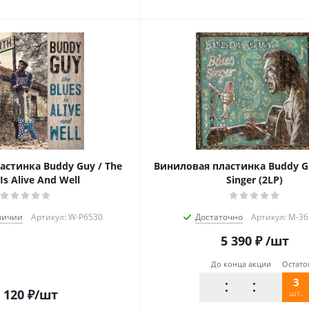
астинка Buddy Guy / The
Виниловая пластинка Buddy Gu
Is Alive And Well
Singer (2LP)
личии
Артикул: W-P6530
Достаточно
Артикул: M-3
5 390
₽
/шт
До конца акции
Остато
3
 120
₽
/шт
шт.