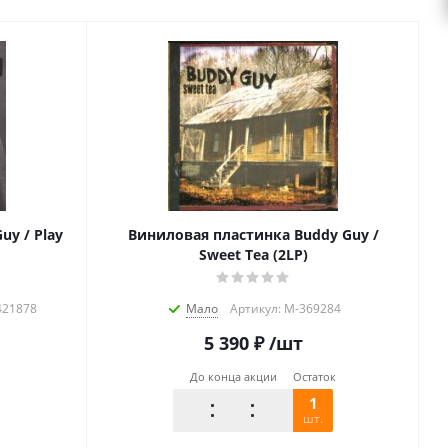
y / Play
Виниловая пластинка Buddy Guy /
Sweet Tea (2LP)
421878
Мало
Артикул: M-369284
5 390
₽
/шт
До конца акции
Остаток
1
шт.