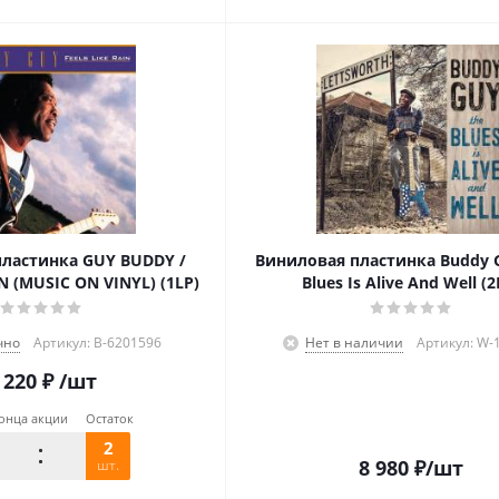
ластинка GUY BUDDY /
Виниловая пластинка Buddy G
N (MUSIC ON VINYL) (1LP)
Blues Is Alive And Well (2
чно
Артикул: B-6201596
Нет в наличии
Артикул: W-
 220
₽
/шт
онца акции
Остаток
2
8 980
₽
/шт
шт.