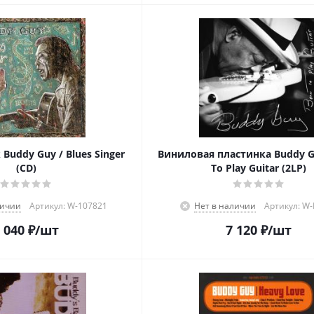
Buddy Guy / Blues Singer
Виниловая пластинка Buddy G
(CD)
To Play Guitar (2LP)
личии
Артикул: W-107821
Нет в наличии
Артикул: W
 040
₽
/шт
7 120
₽
/шт