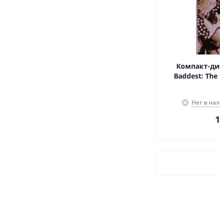
Компакт-дис
Baddest: The
Нет в на
1