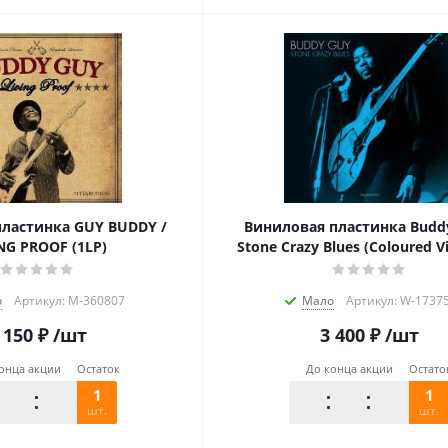
ластинка GUY BUDDY /
Виниловая пластинка Buddy
NG PROOF (1LP)
Stone Crazy Blues (Coloured Vi
о
Артикул: M-360807
Мало
Артикул: W-1737
 150
₽
/шт
3 400
₽
/шт
онца акции
Остаток
До конца акции
Остато
1
1
шт.
шт.