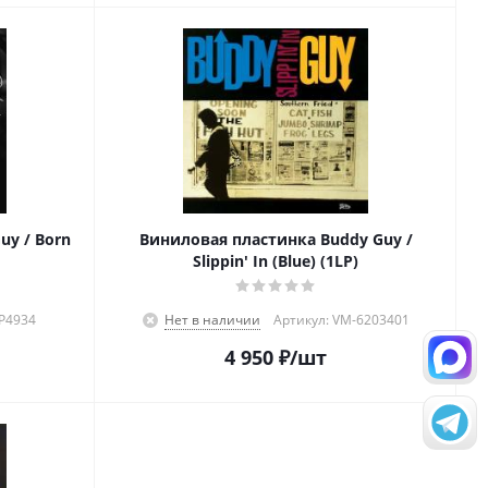
uy / Born
Виниловая пластинка Buddy Guy /
Slippin' In (Blue) (1LP)
-P4934
Нет в наличии
Артикул: VM-6203401
4 950
₽
/шт