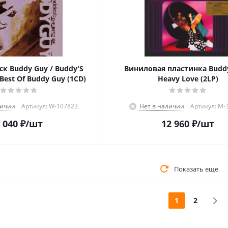
к Buddy Guy / Buddy'S
Виниловая пластинка Buddy
 Best Of Buddy Guy (1CD)
Heavy Love (2LP)
личии
Артикул: W-107823
Нет в наличии
Артикул: M-
 040
₽
/шт
12 960
₽
/шт
Показать еще
1
2