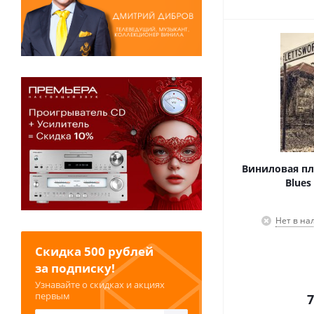
Виниловая пл
Blues 
Нет в на
Скидка 500 рублей
за подписку!
Узнавайте о скидках и акциях
первым
7