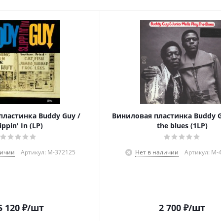
пластинка Buddy Guy /
Виниловая пластинка Buddy Gu
ippin' In (LP)
the blues (1LP)
личии
Артикул: M-372125
Нет в наличии
Артикул: M-
5 120
₽
/шт
2 700
₽
/шт