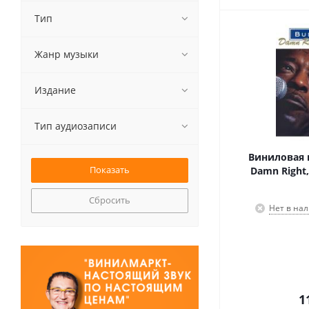
Тип
Жанр музыки
Издание
Тип аудиозаписи
Виниловая 
Damn Right, 
Сбросить
Нет в на
1