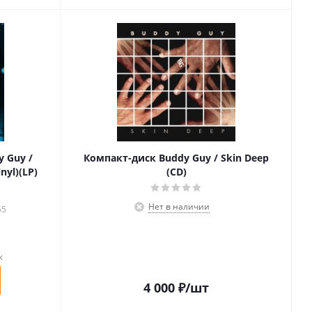
 Guy /
Компакт-диск Buddy Guy / Skin Deep
nyl)(LP)
(CD)
Нет в наличии
55
к
4 000
₽
/шт