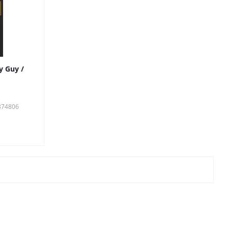
 Guy /
374806