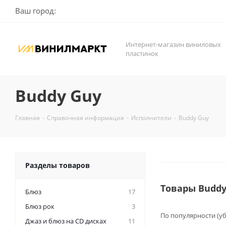
Ваш город:
Интернет-магазин виниловых
пластинок
Buddy Guy
Главная
-
Справочная информация
-
Исполнители
-
Buddy Guy
Разделы товаров
Товары Buddy
Блюз
17
Блюз рок
3
По популярности (у
Джаз и блюз на CD дисках
11