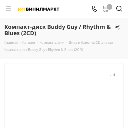
0
Компакт-диск Buddy Guy / Rhythm &
Blues (2CD)
Главная
-
Каталог
-
Компакт-диски
-
Джаз и блюз на CD дисках
-
Компакт-диск Buddy Guy / Rhythm & Blues (2CD)