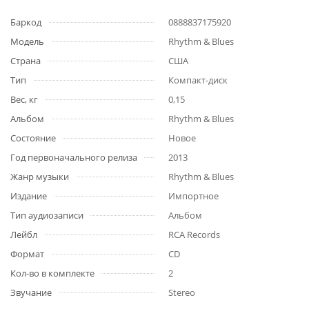
Баркод
0888837175920
Модель
Rhythm & Blues
Страна
США
Тип
Компакт-диск
Вес, кг
0,15
Альбом
Rhythm & Blues
Состояние
Новое
Год первоначального релиза
2013
Жанр музыки
Rhythm & Blues
Издание
Импортное
Тип аудиозаписи
Альбом
Лейбл
RCA Records
Формат
CD
Кол-во в комплекте
2
Звучание
Stereo