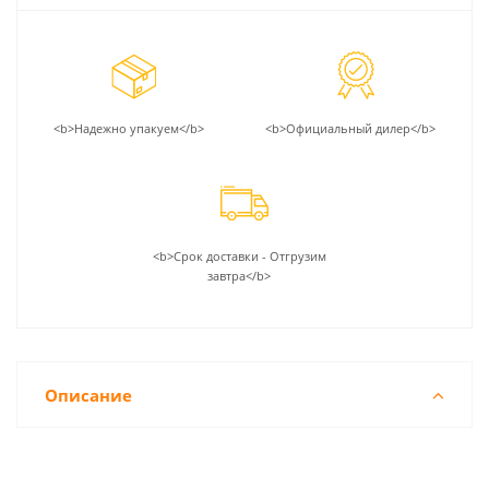
<b>Надежно упакуем</b>
<b>Официальный дилер</b>
<b>Срок доставки - Отгрузим
завтра</b>
Описание