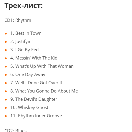
Трек-лист:
CD1: Rhythm
1. Best In Town
2. Justifyin'
3. I Go By Feel
4. Messin' With The Kid
5. What's Up With That Woman
6. One Day Away
7. Well I Done Got Over It
8. What You Gonna Do About Me
9. The Devil's Daughter
10. Whiskey Ghost
11. Rhythm Inner Groove
CD2: Blues