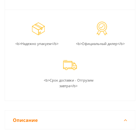
<b>Надежно упакуем</b>
<b>Официальный дилер</b>
<b>Срок доставки - Отгрузим
завтра</b>
Описание