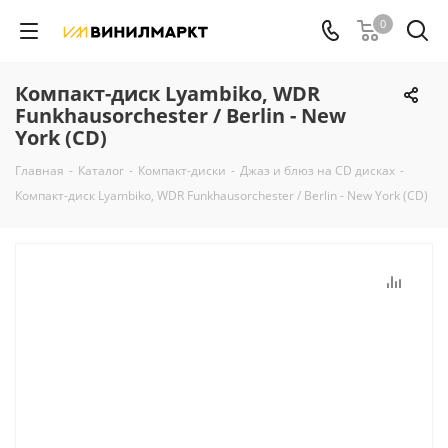
0
Компакт-диск Lyambiko, WDR
Funkhausorchester / Berlin - New
York (CD)
Главная
-
Каталог
-
Компакт-диски
-
Джаз и блюз на CD дисках
-
Компакт-диск Lyambiko, WDR Funkhausorchester / Berlin - New York (CD)